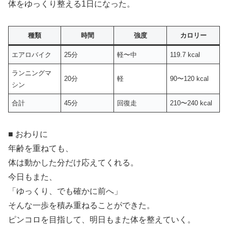
体をゆっくり整える1日になった。
種類
時間
強度
カロリー
エアロバイク
25分
軽〜中
119.7 kcal
ランニングマ
20分
軽
90〜120 kcal
シン
合計
45分
回復走
210〜240 kcal
■ おわりに
年齢を重ねても、
体は動かした分だけ応えてくれる。
今日もまた、
「ゆっくり、でも確かに前へ」
そんな一歩を積み重ねることができた。
ピンコロを目指して、明日もまた体を整えていく。