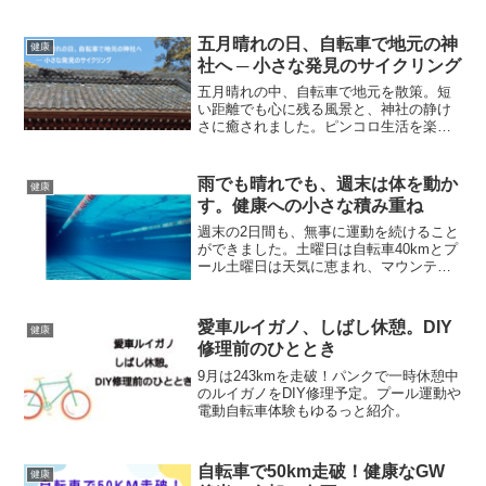
五月晴れの日、自転車で地元の神
健康
社へ ─ 小さな発見のサイクリング
五月晴れの中、自転車で地元を散策。短
い距離でも心に残る風景と、神社の静け
さに癒されました。ピンコロ生活を楽し
むジジイの小さな発見。
雨でも晴れでも、週末は体を動か
健康
す。健康への小さな積み重ね
週末の2日間も、無事に運動を続けること
ができました。土曜日は自転車40kmとプ
ール土曜日は天気に恵まれ、マウンテン
バイクで約40kmを走りました。走行距
離：約40km走行時間：約2時間40分平均
速度：15.0km/h走り終えた後はプールへ
愛車ルイガノ、しばし休憩。DIY
健康
行...
修理前のひととき
9月は243kmを走破！パンクで一時休憩中
のルイガノをDIY修理予定。プール運動や
電動自転車体験もゆるっと紹介。
自転車で50km走破！健康なGW
健康