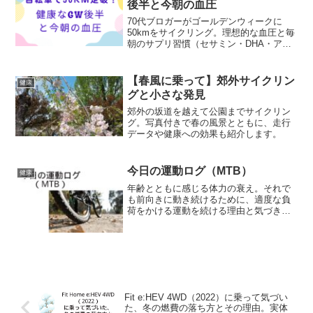
後半と今朝の血圧
70代ブロガーがゴールデンウィークに
50kmをサイクリング。理想的な血圧と毎
朝のサプリ習慣（セサミン・DHA・アリ
ナミン）を紹介。健康を支える日々の習
慣と実践法。
【春風に乗って】郊外サイクリン
健康
グと小さな発見
郊外の坂道を越えて公園までサイクリン
グ。写真付きで春の風景とともに、走行
データや健康への効果も紹介します。
今日の運動ログ（MTB）
健康
年齢とともに感じる体力の衰え。それで
も前向きに動き続けるために、適度な負
荷をかける運動を続ける理由と気づきを
まとめた。
Fit e:HEV 4WD（2022）に乗って気づい
た、冬の燃費の落ち方とその理由。実体