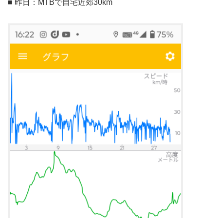
■ 昨日：MTBで自宅近郊30km